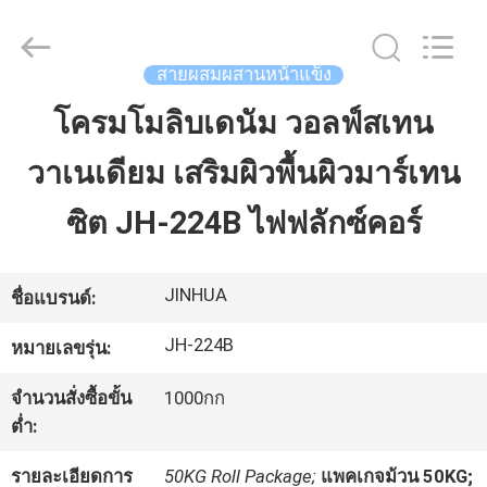
ผสม
ผสาน
หน้า
สายผสมผสานหน้าแข็ง
แข็ง
ผู้
ผลิต.
โครมโมลิบเดนัม วอลฟ์สเทน
บ้าน
Copyright
©
2020
วาเนเดียม เสริมผิวพื้นผิวมาร์เทน
-
2025
สินค้า
claddingweldingmachine.com.
All
ซิต JH-224B ไฟฟลักซ์คอร์
Rights
Reserved.
Developed
by
เกี่ยว
ECER
JINHUA
ชื่อแบรนด์:
กับ
JH-224B
หมายเลขรุ่น:
เรา
จำนวนสั่งซื้อขั้น
1000กก
ต่ำ:
ทัวร์
รายละเอียดการ
50KG Roll Package;
แพคเกจม้วน 50KG;