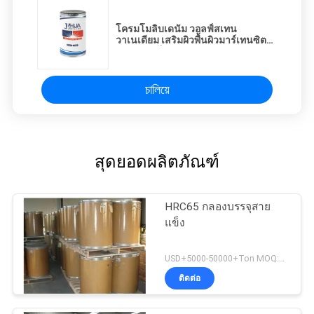
โครมโมลิบเดนัม วอลฟ์สเทน
วาเนเดียม เสริมผิวพื้นผิวมาร์เทนซิต
JH-224B ไฟฟลักซ์คอร์
চালিয়ে
สุดยอดผลิตภัณฑ์
HRC65 กลองบรรจุสาย
แข็ง
USD+5000-50000+Ton MOQ:1 ตัน
ติดต่อ